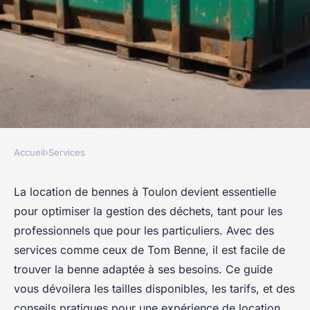
Accueil
›
Services
SERVICES
Location de bennes à toulon :
La location de bennes à Toulon devient essentielle
pour optimiser la gestion des déchets, tant pour les
guide complet pour 2025
professionnels que pour les particuliers. Avec des
services comme ceux de Tom Benne, il est facile de
Rayan
•
25 avril 2025
•
4 min de lecture
trouver la benne adaptée à ses besoins. Ce guide
vous dévoilera les tailles disponibles, les tarifs, et des
conseils pratiques pour une expérience de location