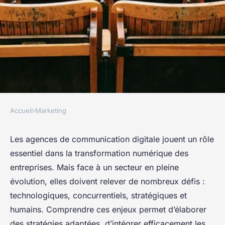
Accueil
›
Marketing
MARKETING
Les principaux défis et
Les agences de communication digitale jouent un rôle
essentiel dans la transformation numérique des
définitions d'une agence de
entreprises. Mais face à un secteur en pleine
communication digitale
évolution, elles doivent relever de nombreux défis :
technologiques, concurrentiels, stratégiques et
Rayan
•
25 juillet 2025
•
8 min de lecture
humains. Comprendre ces enjeux permet d’élaborer
des stratégies adaptées, d’intégrer efficacement les