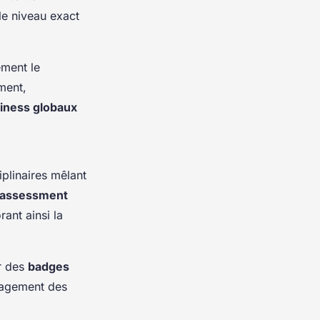
le niveau exact
ement le
ment,
siness globaux
iplinaires mêlant
assessment
ant ainsi la
r des
badges
ngagement des