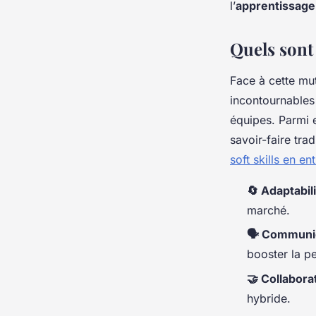
l’
apprentissage 
Quels sont 
Face à cette mu
incontournables
équipes. Parmi el
savoir-faire tr
soft skills en e
🔄 Adaptabil
marché.
🗣️ Communi
booster la p
🤝 Collabora
hybride.