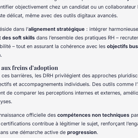
entifier objectivement chez un candidat ou un collaborateur 
te délicat, même avec des outils digitaux avancés.
éside dans l’
alignement stratégique
: intégrer harmonieus
es soft skills
dans l’ensemble des pratiques RH – recrute
ilité – tout en assurant la cohérence avec les
objectifs bu
.
 aux freins d’adoption
ces barrières, les DRH privilégient des approches pluridisc
lectifs et accompagnements individuels. Des outils comme l’
t de comparer les perceptions internes et externes, amélior
lyses.
nnaissance officielle des
compétences non techniques
pa
certifications contribue à légitimer le sujet, renforçant l’e
dans une démarche active de
progression
.