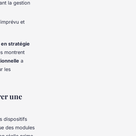
ant la gestion
’imprévu et
 en stratégie
es montrent
ionnelle
a
r les
rer une
 dispositifs
que des modules
on réelle prime.