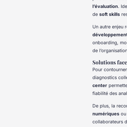
l’évaluation
. Id
de
soft skills
res
Un autre enjeu r
développement d
onboarding, mob
de l’organisation
Solutions face
Pour contourner 
diagnostics col
center
permetten
fiabilité des ana
De plus, la reco
numériques
ou 
collaborateurs 