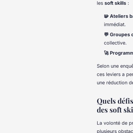
les
soft skills
:
🧩 Ateliers 
immédiat.
💬 Groupes 
collective.
🚀 Programm
Selon une enquê
ces leviers a 
une réduction 
Quels défi
des soft ski
La volonté de p
plusieurs obstac