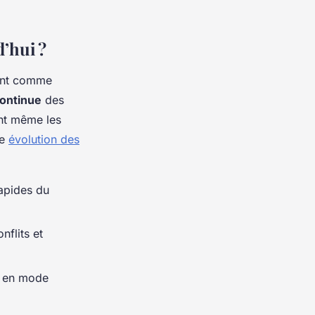
d’hui ?
nt comme
continue
des
ant même les
ne
évolution des
rapides du
nflits et
ns en mode