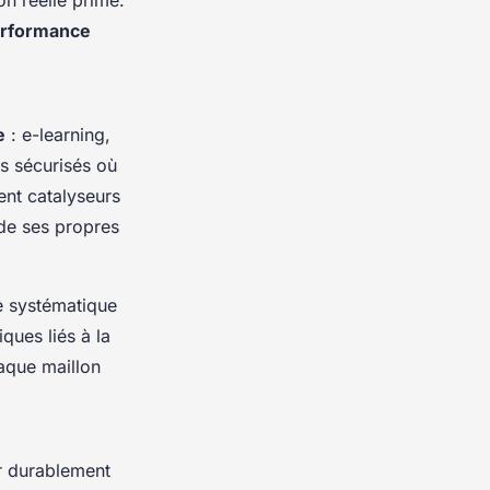
rformance
e
: e-learning,
es sécurisés où
nt catalyseurs
 de ses propres
e systématique
iques liés à la
aque maillon
r durablement