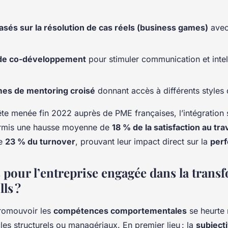
basés sur la résolution de cas réels (business games)
avec
de co-développement
pour stimuler communication et intel
es de mentoring croisé
donnant accès à différents styles 
te menée fin 2022 auprès de PME françaises, l’intégration
permis une hausse moyenne de
18 % de la satisfaction au trav
de
23 % du turnover
, prouvant leur impact direct sur la
per
s pour l’entreprise engagée dans la trans
lls ?
romouvoir les
compétences comportementales
se heurte
les structurels ou managériaux. En premier lieu : la
subjecti