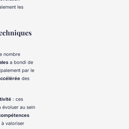
alement les
techniques
 le nombre
ales
a bondi de
ipalement par le
 accélérée
des
tivité
: ces
 évoluer au sein
compétences
 à valoriser