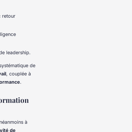
 retour
ligence
de leadership.
 systématique de
ail
, couplée à
formance
.
formation
 néanmoins à
vité de