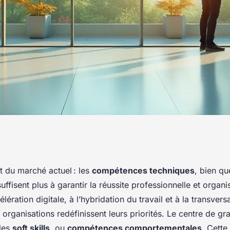
ills en entreprise :
t du marché actuel : les
compétences techniques
, bien qu
uffisent plus à garantir la réussite professionnelle et organi
me pour la
élération digitale, à l’hybridation du travail et à la transvers
 organisations redéfinissent leurs priorités. Le centre de gr
les
soft skills
, ou
compétences comportementales
. Cette