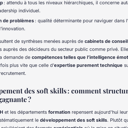
ip
: attendu à tous les niveaux hiérarchiques, il concerne aut
adership individuel.
on de problèmes
: qualité déterminante pour naviguer dans l
l’innovation.
sultent de synthèses menées auprès de
cabinets de conseil
s auprès des décideurs du secteur public comme privé. Ell
la demande de
compétences telles que l’intelligence émot
ois plus vite que celle d’
expertise purement technique
su
recrutement.
pement des soft skills : comment structu
agnante ?
H
et les départements
formation
repensent aujourd'hui leurs
ystématiquement le
développement des soft skills
. Plutôt 
 privilégient des formats
expérientiels
où la mise en situati