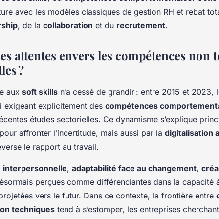
ive
ure avec les modèles classiques de gestion RH et rebat tot
rship
, de la
collaboration
et du
recrutement
.
s attentes envers les compétences non 
les ?
ée aux
soft skills
n’a cessé de grandir : entre 2015 et 2023,
oi exigeant explicitement des
compétences comportement
écentes études sectorielles. Ce dynamisme s’explique princ
pour affronter l’incertitude, mais aussi par la
digitalisation
verse le rapport au travail.
interpersonnelle
,
adaptabilité face au changement
,
créa
désormais perçues comme différenciantes dans la capacité à
projetées vers le futur. Dans ce contexte, la frontière entre
on techniques
tend à s’estomper, les entreprises cherchant