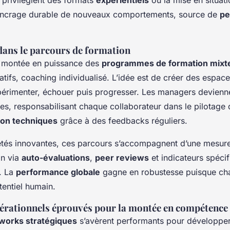
’ancrage durable de nouveaux comportements, source de
pe
 dans le parcours de formation
 montée en puissance des
programmes de formation mixt
ratifs, coaching individualisé. L’idée est de créer des espac
érimenter, échouer puis progresser. Les managers devienne
res, responsabilisant chaque collaborateur dans le pilotage
on techniques
grâce à des feedbacks réguliers.
étés innovantes, ces parcours s’accompagnent d’une mesur
on via
auto-évaluations
,
peer reviews
et indicateurs spécif
e. La
performance globale
gagne en robustesse puisque ch
tentiel humain.
pérationnels éprouvés pour la montée en compétence
works stratégiques
s’avèrent performants pour développe