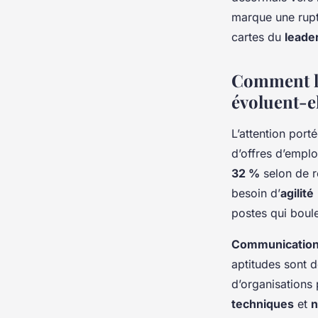
performance collect
marque une rupt
cartes du
leade
Rayan
•
15 décembre 2025
•
6 min de lecture
Comment le
évoluent-el
L’attention port
d’offres d’empl
32 %
selon de r
besoin d’
agilité
postes qui boule
Communication 
aptitudes sont 
d’organisations 
techniques
et
n