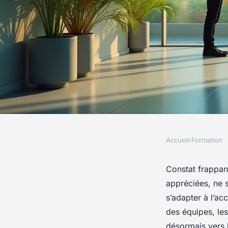
Accueil
›
Formation
FORMATION
Évolution des soft sk
Constat frappan
appréciées, ne s
un nouveau paradig
s’adapter à l’acc
des équipes, les
désormais vers 