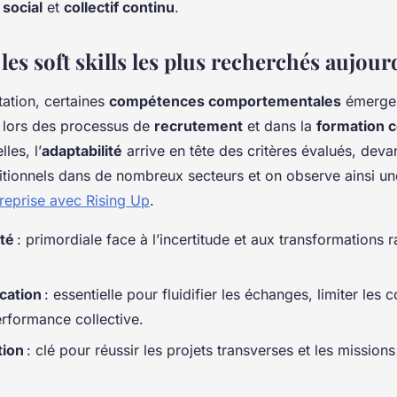
social
et
collectif continu
.
les soft skills les plus recherchés aujour
tation, certaines
compétences comportementales
émerge
 lors des processus de
recrutement
et dans la
formation 
les, l’
adaptabilité
arrive en tête des critères évalués, dev
aditionnels dans de nombreux secteurs et on observe ainsi u
ntreprise avec Rising Up
.
ité
: primordiale face à l’incertitude et aux transformations 
cation
: essentielle pour fluidifier les échanges, limiter les co
erformance collective.
tion
: clé pour réussir les projets transverses et les missio