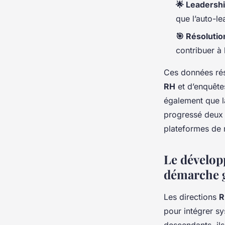
🌟 Leadersh
que l’auto-le
🎯 Résoluti
contribuer à 
Ces données ré
RH
et d’enquête
également que 
progressé deux f
plateformes de 
Le dévelop
démarche g
Les directions
R
pour intégrer s
descendants, ils