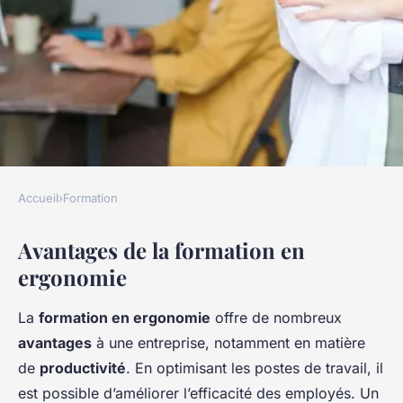
Accueil
›
Formation
FORMATION
Avantages de la formation en
Pourquoi investir dans une
ergonomie
formation ergonomie pour
votre entreprise ?
La
formation en ergonomie
offre de nombreux
avantages
à une entreprise, notamment en matière
Rayan
•
23 janvier 2025
•
5 min de lecture
de
productivité
. En optimisant les postes de travail, il
est possible d’améliorer l’efficacité des employés. Un