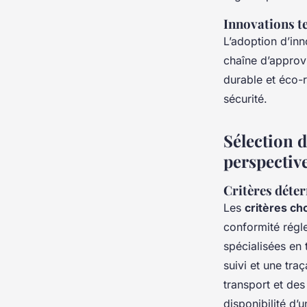
Innovations t
L’adoption d’inn
chaîne d’approv
durable et éco-r
sécurité.
Sélection d
perspectiv
Critères déte
Les
critères ch
conformité régle
spécialisées en 
suivi et une tra
transport et des 
disponibilité d’