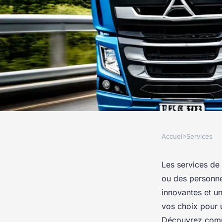
Accueil
›
Services
SERVICES
Services de transpor
Les services de 
ou des personnes
que votre entreprise
innovantes et u
vos choix pour 
Découvrez comme