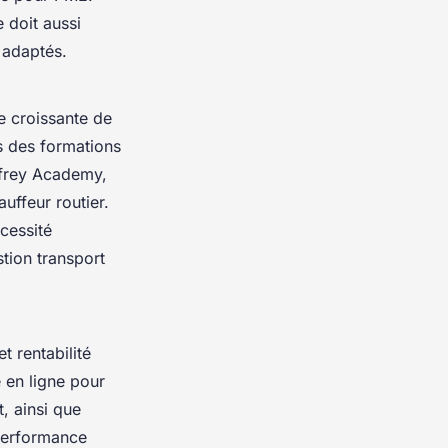
e doit aussi
e adaptés.
e croissante de
s des formations
ffrey Academy,
uffeur routier.
cessité
stion transport
t rentabilité
 en ligne pour
t, ainsi que
 performance