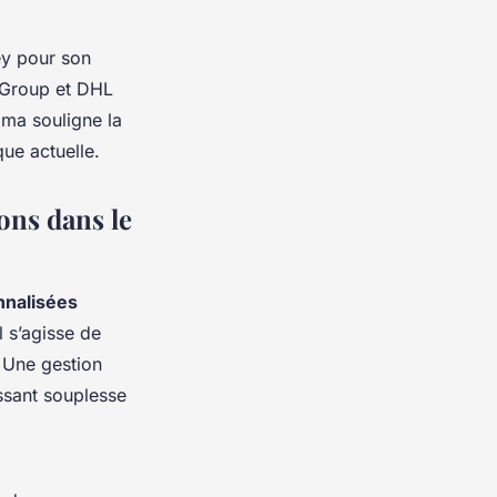
ey pour son
L Group et DHL
ama souligne la
ue actuelle.
ons dans le
nnalisées
l s’agisse de
. Une gestion
issant souplesse