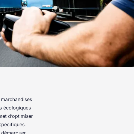
es marchandises
ns écologiques
met d’optimiser
spécifiques.
e démarquer.