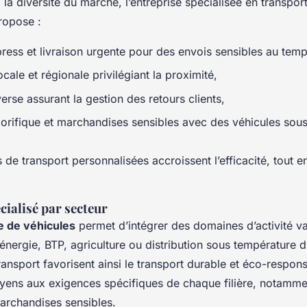
la diversité du marché, l’entreprise spécialisée en transpor
ropose :
press et livraison urgente pour des envois sensibles au temp
locale et régionale privilégiant la proximité,
verse assurant la gestion des retours clients,
igorifique et marchandises sensibles avec des véhicules sou
 de transport personnalisées accroissent l’efficacité, tout e
cialisé par secteur
te de véhicules
permet d’intégrer des domaines d’activité va
nergie, BTP, agriculture ou distribution sous température d
ransport favorisent ainsi le transport durable et éco-respon
yens aux exigences spécifiques de chaque filière, notamme
marchandises sensibles.