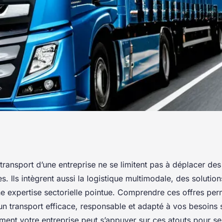
t : découvrez ce
transport d’une entreprise ne se limitent pas à déplacer d
. Ils intègrent aussi la logistique multimodale, des solutio
 peut offrir
ne expertise sectorielle pointue. Comprendre ces offres per
un transport efficace, responsable et adapté à vos besoins 
nt votre entreprise peut s’appuyer sur ces atouts pour s