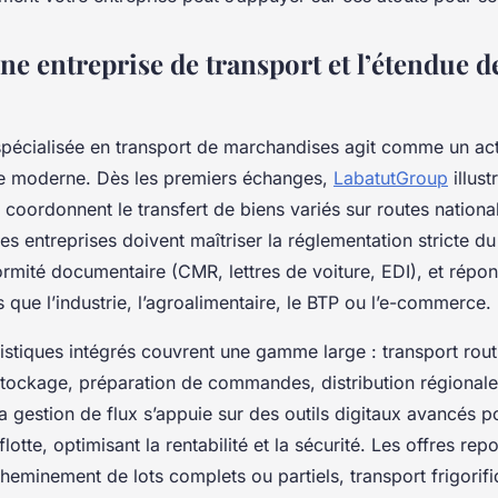
ne entreprise de transport et l’étendue d
spécialisée en transport de marchandises agit comme un act
ue moderne. Dès les premiers échanges,
LabatutGroup
illus
 coordonnent le transfert de biens variés sur routes nationa
 Ces entreprises doivent maîtriser la réglementation stricte du
ormité documentaire (CMR, lettres de voiture, EDI), et répo
s que l’industrie, l’agroalimentaire, le BTP ou l’e-commerce.
istiques intégrés couvrent une gamme large : transport routi
stockage, préparation de commandes, distribution régionale
La gestion de flux s’appuie sur des outils digitaux avancés po
flotte, optimisant la rentabilité et la sécurité. Les offres rep
heminement de lots complets ou partiels, transport frigorif