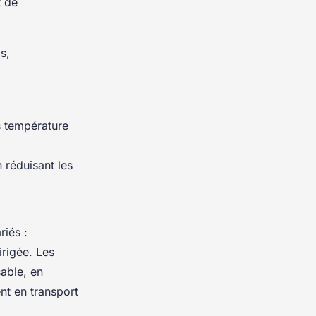
t de
s,
s température
n réduisant les
riés :
irigée. Les
sable, en
nt en transport