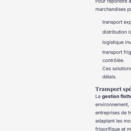
Pour répondre à 
marchandises p
transport ex
distribution 
logistique in
transport fr
contrôlée.
Ces solutions
délais.
Transport spé
La
gestion flot
environnement, é
entreprises de t
adaptant les mo
frigorifique et 