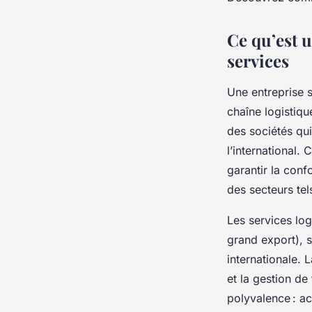
Rayan
•
10 mai 2025
•
4 min de lecture
Ce qu’est u
services
Une entreprise 
chaîne logistiq
des sociétés qui
l’international.
garantir la conf
des secteurs tel
Les services log
grand export), 
internationale. 
et la gestion de 
polyvalence : ac