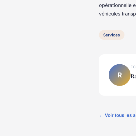
opérationnelle e
véhicules trans
Services
EC
R
R
← Voir tous les a