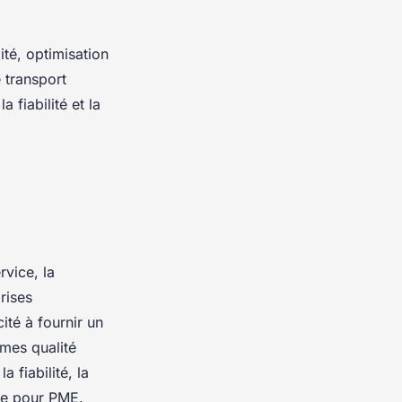
ité, optimisation
 transport
 fiabilité et la
rvice, la
rises
ité à fournir un
rmes qualité
a fiabilité, la
ure pour PME.