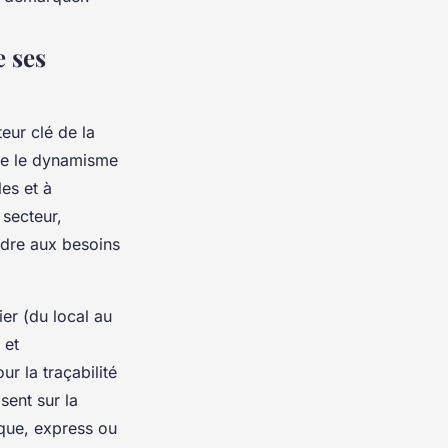
e ses
eur clé de la
tre le dynamisme
les et à
 secteur,
ndre aux besoins
er (du local au
 et
ur la traçabilité
osent sur la
ique, express ou