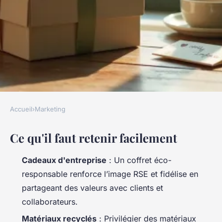
Accueil
›
Marketing
MARKETING
Ce qu'il faut retenir facilement
Pourquoi choisir des coffrets
cadeaux éco-responsables
Cadeaux d'entreprise
: Un coffret éco-
pour votre entreprise ?
responsable renforce l’image RSE et fidélise en
partageant des valeurs avec clients et
Rémy
•
30/05/2026 14:28
•
10 min de lecture
collaborateurs.
Matériaux recyclés
: Privilégier des matériaux