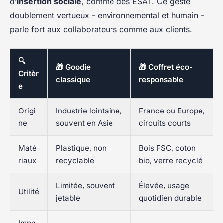
d’
insertion sociale
, comme des ESAT. Ce geste
doublement vertueux - environnemental et humain -
parle fort aux collaborateurs comme aux clients.
🔍
🎁 Goodie
🎁 Coffret éco-
Critèr
classique
responsable
e
Origi
Industrie lointaine,
France ou Europe,
ne
souvent en Asie
circuits courts
Maté
Plastique, non
Bois FSC, coton
riaux
recyclable
bio, verre recyclé
Limitée, souvent
Élevée, usage
Utilité
jetable
quotidien durable
Impa